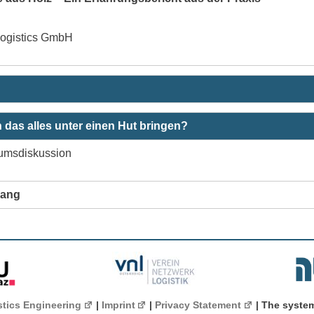
logistics GmbH
h das alles unter einen Hut bringen?
umsdiskussion
lang
istics Engineering
|
Imprint
|
Privacy Statement
| The system