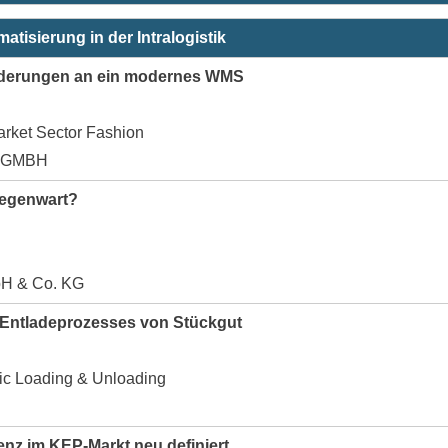
isierung in der Intralogistik
orderungen an ein modernes WMS
Market Sector Fashion
S GMBH
Gegenwart?
H & Co. KG
 Entladeprozesses von Stückgut
ic Loading & Unloading
ienz im KEP-Markt neu definiert