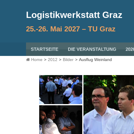
Skip
to
Logistikwerkstatt Graz
content
25.-26. Mai 2027 – TU Graz
STARTSEITE
DIE VERANSTALTUNG
202
Home
>
2012
>
Bilder
>
Ausflug Weinland