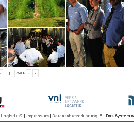
‹
von
6
›
»
 Logistik
|
Impressum
|
Datenschutzerklärung
| Das System w