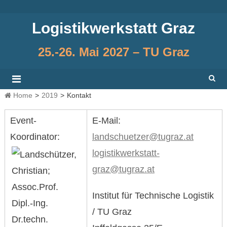
Skip
to
Logistikwerkstatt Graz
content
25.-26. Mai 2027 – TU Graz
Home
>
2019
>
Kontakt
Event-
E-Mail:
Koordinator:
landschuetzer@tugraz.at
logistikwerkstatt-
graz@tugraz.at
Institut für Technische Logistik
/ TU Graz