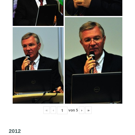
«
‹
von
5
›
»
2012