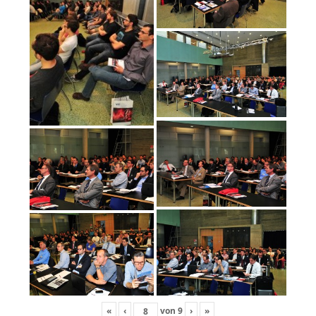
«
‹
von
9
›
»