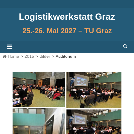
Skip
to
Logistikwerkstatt Graz
content
25.-26. Mai 2027 – TU Graz
Home
>
2015
>
Bilder
>
Auditorium